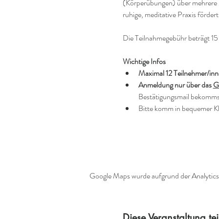
(Körperübungen) über mehrere M
ruhige, meditative Praxis förde
Die Teilnahmegebühr beträgt 15
Wichtige Infos
Maximal 12 Teilnehmer/inn
Anmeldung nur über das 
G
Bestätigungsmail bekommst
Bitte komm in bequemer Kl
Google Maps wurde aufgrund der Analytics-
Diese Veranstaltung tei