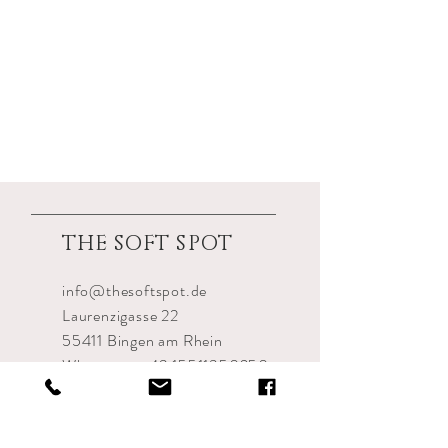
THE
SOFT SPOT
info@thesoftspot.de
Laurenzigasse 22
55411 Bingen am Rhein
Whatsapp:
+49 15511350250
AGB
Zahlungsmethoden