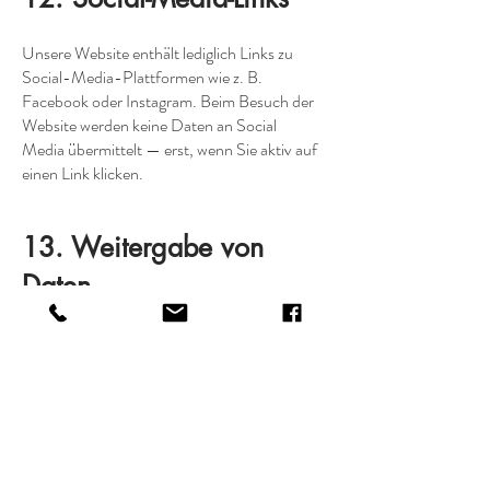
Unsere Website enthält lediglich Links zu
Social-Media-Plattformen wie z. B.
Facebook oder Instagram. Beim Besuch der
Website werden keine Daten an Social
Media übermittelt — erst, wenn Sie aktiv auf
einen Link klicken.
13. Weitergabe von
Daten
Wir geben personenbezogene Daten
grundsätzlich nicht weiter, außer:
an Dienstleister, die uns im Rahmen eines
Auftragsverarbeitungsvertrags unterstützen
an Zahlungsdienstleister für die Abwicklung
von Zahlungen
an Versanddienstleister (bei Bestellungen)