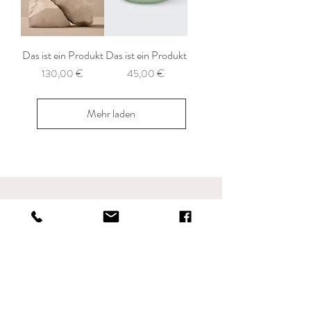
Das ist ein Produkt
Das ist ein Produkt
Preis
Preis
130,00 €
45,00 €
Mehr laden
THE
SOFT SPOT
info@thesoftspot.de
Laurenzigasse 22
55411 Bingen am Rhein
Whatsapp:
+49 15511350250