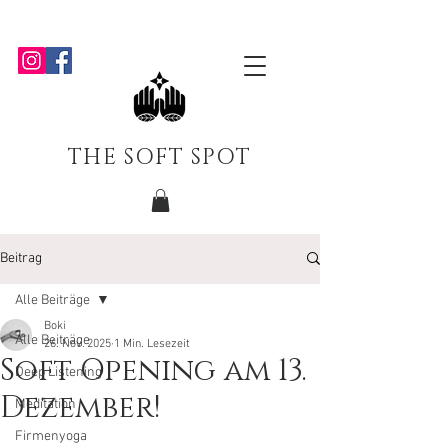
THE SOFT SPOT
Beitrag
Alle Beiträge
Boki
Alle Beiträge
26. Nov. 2025
1 Min. Lesezeit
Soft Opening am 13.
Deep Listening
Dezember!
Meditation
Firmenyoga