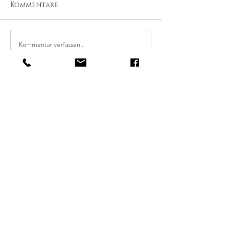
Kommentare
Kommentar verfassen...
THE
SOFT SPOT
info@thesoftspot.de
Laurenzigasse 22
55411 Bingen am Rhein
Whatsapp:
+49 15511350250
AGB
Zahlungsmethoden